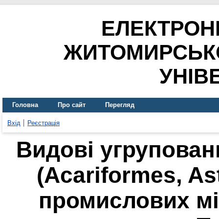
ЕЛЕКТРОН
ЖИТОМИРСЬК
УНІВ
Головна
Про сайт
Перегляд
Вхід
Реєстрація
Видові угрупован
(Acariformes, As
промислових м