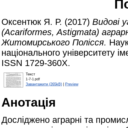
П
Оксентюк Я. Р.
(2017)
Видові у
(Acariformes, Astigmata) агра
Житомирського Полісся.
Наук
національного університету іме
ISSN 1729-360X.
Текст
1-7-1.pdf
Завантажити (265kB)
|
Preview
Анотація
Досліджено аграрні та промис