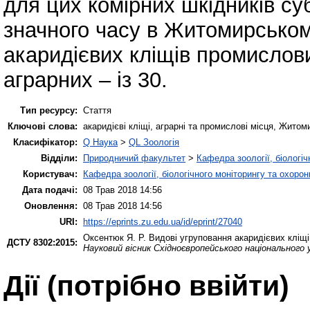
для цих комірних шкідників су
значного часу в Житомирськом
акаридієвих кліщів промислови
аграрних – із 30.
Тип ресурсу:
Стаття
Ключові слова:
акаридієві кліщі, аграрні та промислові місця, Житом
Класифікатор:
Q Наука
>
QL Зоологія
Відділи:
Природничий факультет
>
Кафедра зоології, біологі
Користувач:
Кафедра зоології, біологічного моніторингу та охоро
Дата подачі:
08 Трав 2018 14:56
Оновлення:
08 Трав 2018 14:56
URI:
https://eprints.zu.edu.ua/id/eprint/27040
Оксентюк Я. Р.
Видові угруповання акаридієвих кліщі
ДСТУ 8302:2015:
Науковий вісник Східноєвропейського національного 
Дії ​​(потрібно ввійти)