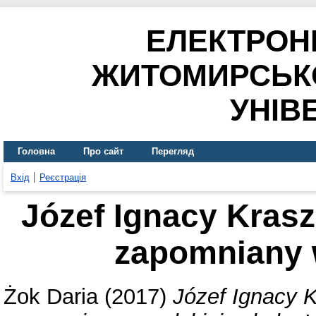
ЕЛЕКТРОН
ЖИТОМИРСЬК
УНІВ
Головна
Про сайт
Перегляд
Вхід
Реєстрація
Józef Ignacy Krasz
zapomniany w
Żok Daria
(2017)
Józef Ignacy K