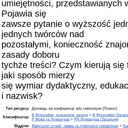
umiejętności, przedstawianych
Pojawia się
zawsze pytanie o wyższość jedn
jednych twórców nad
pozostałymi, konieczność znaj
zasady doboru
tychże treści? Czym kierują s
jaki sposób mierzy
się wymiar dydaktyczny, eduka
i nazwisk?
Тип ресурсу:
Доповідь на конференції або симпозіумі (Плакат)
B Філософія, психологія, релігія
>
B Філософія (Загал
Класифікатор:
P Мова та Література
>
PN Література (Загальне)
Відділи:
Факультет історії, права та публічного управління
>
Ка