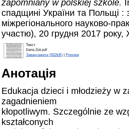
zapomniany w polskiej szkole.
I
спадщині України та Польщі : з
міжрегіонального науково-пра
участю), 20 грудня 2017 року,
Текст
Daria Żok.pdf
Завантажити (502kB)
|
Preview
Анотація
Edukacja dzieci i młodzieży w z
zagadnieniem
kłopotliwym. Szczególnie ze wz
kształconych