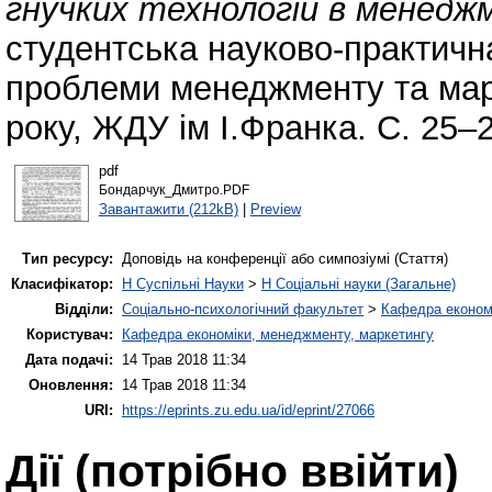
гнучких технологій в менедж
студентська науково-практичн
проблеми менеджменту та марке
року, ЖДУ ім І.Франка. С. 25–2
pdf
Бондарчук_Дмитро.PDF
Завантажити (212kB)
|
Preview
Тип ресурсу:
Доповідь на конференції або симпозіумі (Стаття)
Класифікатор:
H Суспільні Науки
>
H Соціальні науки (Загальне)
Відділи:
Соціально-психологічний факультет
>
Кафедра економі
Користувач:
Кафедра економіки, менеджменту, маркетингу
Дата подачі:
14 Трав 2018 11:34
Оновлення:
14 Трав 2018 11:34
URI:
https://eprints.zu.edu.ua/id/eprint/27066
Дії ​​(потрібно ввійти)