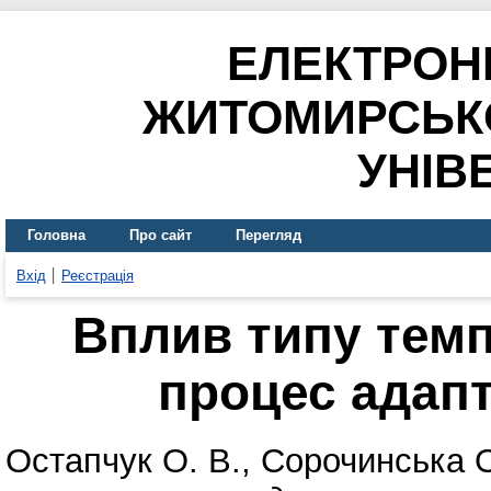
ЕЛЕКТРОН
ЖИТОМИРСЬК
УНІВ
Головна
Про сайт
Перегляд
Вхід
Реєстрація
Вплив типу тем
процес адапт
Остапчук О. В.
,
Сорочинська О