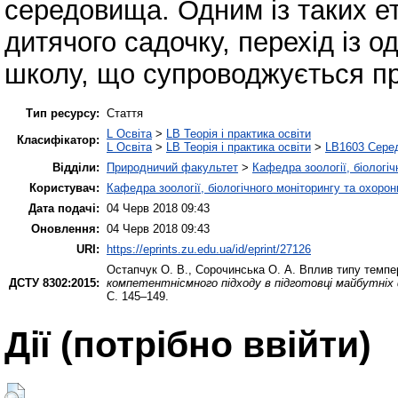
середовища. Одним із таких ет
дитячого садочку, перехід із одн
школу, що супроводжується пр
Тип ресурсу:
Стаття
L Освіта
>
LB Теорія і практика освіти
Класифікатор:
L Освіта
>
LB Теорія і практика освіти
>
LB1603 Серед
Відділи:
Природничий факультет
>
Кафедра зоології, біологі
Користувач:
Кафедра зоології, біологічного моніторингу та охоро
Дата подачі:
04 Черв 2018 09:43
Оновлення:
04 Черв 2018 09:43
URI:
https://eprints.zu.edu.ua/id/eprint/27126
Остапчук О. В.
,
Сорочинська О. А.
Вплив типу темпер
ДСТУ 8302:2015:
компетентнісмного підходу в підготовці майбутніх 
С. 145–149.
Дії ​​(потрібно ввійти)