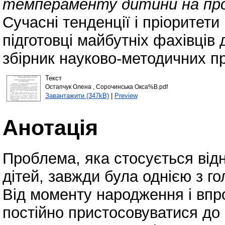
темпераменту дитини на про
Сучасні тенденції і пріоритети
підготовці майбутніх фахівців 
збірник науково-методичних пр
Текст
Остапчук Олена , Сорочинська Окса%B.pdf
Завантажити (347kB)
|
Preview
Анотація
Проблема, яка стосується від
дітей, завжди була однією з го
Від моменту народження і впр
постійно пристосовуватися до