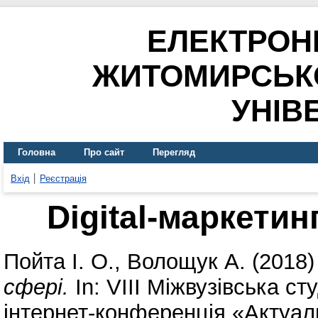
ЕЛЕКТРОН
ЖИТОМИРСЬК
УНІВ
Головна
Про сайт
Перегляд
Вхід
Реєстрація
Digital-маркетин
Пойта І. О.
,
Волощук А.
(2018
сфері.
In: VIІІ Міжвузівська с
інтернет-конференція «Актуа