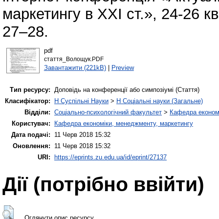
маркетингу в ХХІ ст.», 24-26 к
27–28.
pdf
стаття_Волощук.PDF
Завантажити (221kB)
|
Preview
Тип ресурсу:
Доповідь на конференції або симпозіумі (Стаття)
Класифікатор:
H Суспільні Науки
>
H Соціальні науки (Загальне)
Відділи:
Соціально-психологічний факультет
>
Кафедра економі
Користувач:
Кафедра економіки, менеджменту, маркетингу
Дата подачі:
11 Черв 2018 15:32
Оновлення:
11 Черв 2018 15:32
URI:
https://eprints.zu.edu.ua/id/eprint/27137
Дії ​​(потрібно ввійти)
Оглянути опис ресурсу