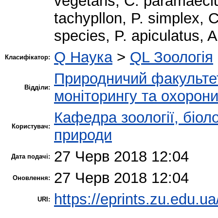
vegetans, C. paramaeciu
tachypllon, P. simplex,
species, P. apiculatus, 
Q Наука
>
QL Зоологія
Класифікатор:
Природничий факульте
Відділи:
моніторингу та охорон
Кафедра зоології, біол
Користувач:
природи
27 Черв 2018 12:04
Дата подачі:
27 Черв 2018 12:04
Оновлення:
https://eprints.zu.edu.ua
URI: