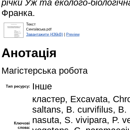
річки Уж та еколого-біологіч
Франка.
Текст
Сингаївська.pdf
Завантажити (436kB)
|
Preview
Анотація
Магістерська робота
Інше
Тип ресурсу:
кластер, Excavata, Chro
saltans, B. curvifilus, В.
nasuta, S. vivipara, P. v
Ключові
слова: