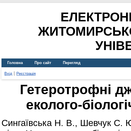
ЕЛЕКТРОН
ЖИТОМИРСЬК
УНІВ
Головна
Про сайт
Перегляд
Вхід
Реєстрація
Гетеротрофні дж
еколого-біолог
Сингаївська Н. В.
,
Шевчук С. 