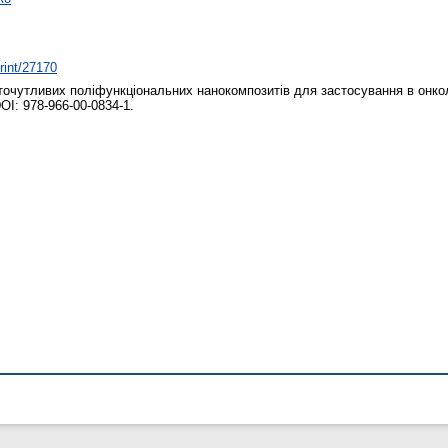
print/27170
точутливих поліфункціональних нанокомпозитів для застосування в онколо
OI: 978-966-00-0834-1.