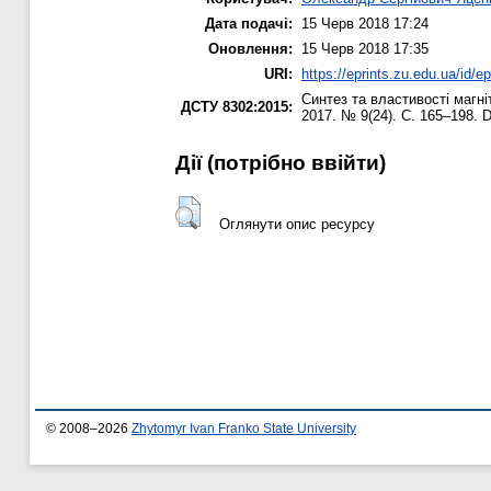
Дата подачі:
15 Черв 2018 17:24
Оновлення:
15 Черв 2018 17:35
URI:
https://eprints.zu.edu.ua/id/e
Синтез та властивості магні
ДСТУ 8302:2015:
2017. № 9(24). С. 165–198. D
Дії ​​(потрібно ввійти)
Оглянути опис ресурсу
© 2008–2026
Zhytomyr Ivan Franko State University