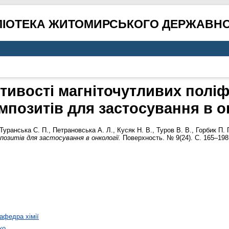
ЛІОТЕКА ЖИТОМИРСЬКОГО ДЕРЖАВНО
стивості магніточутливих полі
мпозитів для застосування в он
Туранська С. П.
,
Петрановська А. Л.
,
Кусяк Н. В.
,
Туров В. В.
,
Горбик П. 
озитів для застосування в онкології.
Поверхность. № 9(24). С. 165–198.
афедра хімії
ко