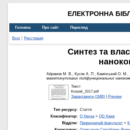
ЕЛЕКТРОННА БІБ
Головна
Про сайт
Перегляд
Вхід
Реєстрація
Синтез та вла
наноко
Абрамов М. В.
,
Кусяк А. П.
,
Камінський О. М.
,
магніточутливих поліфункціональних нанокомп
Текст
Kusyak_2017.pdf
Завантажити (1MB)
|
Preview
Тип ресурсу:
Стаття
Класифікатор:
Q Наука
>
QD Хімія
Відділи:
Природничий факультет
>
К
Користувач:
Олександр Сергійович Яцен