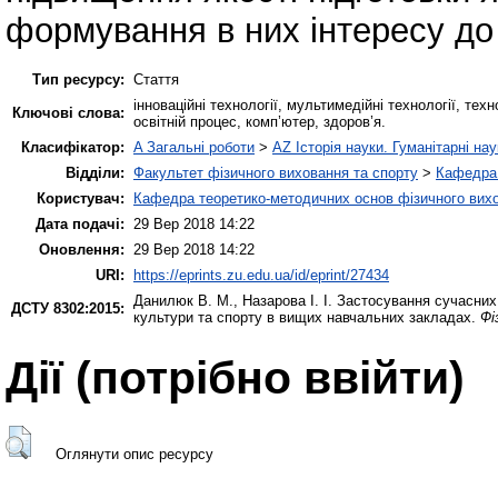
формування в них інтересу до
Тип ресурсу:
Стаття
інноваційні технології, мультимедійні технології, тех
Ключові слова:
освітній процес, комп’ютер, здоров’я.
Класифікатор:
A Загальні роботи
>
AZ Історія науки. Гуманітарні нау
Відділи:
Факультет фізичного виховання та спорту
>
Кафедра 
Користувач:
Кафедра теоретико-методичних основ фізичного вихо
Дата подачі:
29 Вер 2018 14:22
Оновлення:
29 Вер 2018 14:22
URI:
https://eprints.zu.edu.ua/id/eprint/27434
Данилюк В. М.
,
Назарова І. І.
Застосування сучасних 
ДСТУ 8302:2015:
культури та спорту в вищих навчальних закладах.
Фі
Дії ​​(потрібно ввійти)
Оглянути опис ресурсу