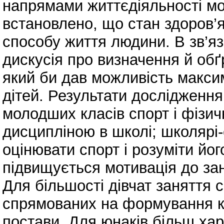
напрямами життєдіяльності м
встановлено, що стан здоров’я 
способу життя людини. В зв’яз
дискусія про визначення й обґ
який би дав можливість макси
дітей. Результати дослідженн
молодших класів спорт і фізи
дисципліною в школі; школярі
оцінювати спорт і розуміти йог
підвищується мотивація до за
Для більшості дівчат заняття с
спрямованих на формування кр
постави. Для юнаків більш ха