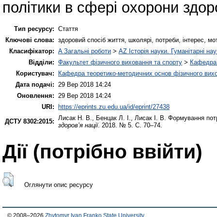
політики в сфері охорони здор
Тип ресурсу:
Стаття
Ключові слова:
здоровий спосіб життя, школярі, потреби, інтерес, мо
Класифікатор:
A Загальні роботи
>
AZ Історія науки. Гуманітарні нау
Відділи:
Факультет фізичного виховання та спорту
>
Кафедра 
Користувач:
Кафедра теоретико-методичних основ фізичного вихо
Дата подачі:
29 Вер 2018 14:24
Оновлення:
29 Вер 2018 14:24
URI:
https://eprints.zu.edu.ua/id/eprint/27438
Лисак Н. В.
,
Бенцак Л. І.
,
Лисак І. В.
Формування потр
ДСТУ 8302:2015:
здоров’я нації
. 2018. № 5. С. 70–74.
Дії ​​(потрібно ввійти)
Оглянути опис ресурсу
© 2008–2026
Zhytomyr Ivan Franko State University