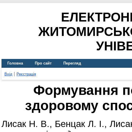
ЕЛЕКТРОН
ЖИТОМИРСЬК
УНІВ
Головна
Про сайт
Перегляд
Вхід
Реєстрація
Формування по
здоровому спос
Лисак Н. В.
,
Бенцак Л. І.
,
Лисак