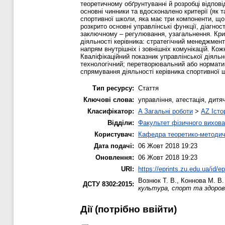
теоретичному обґрунтуванні й розробці відпові
основні чинники та вдосконалено критерії (як 
спортивної школи, яка має три компоненти, що 
розкрито основні управлінські функції, діагно
заключному – регулювання, узагальнення. Кри
діяльності керівника: стратегічний менеджме
напрям внутрішніх і зовнішніх комунікацій. Ко
Кваліфікаційний показник управлінської діяльн
технологічний; перетворювальний або норматив
спрямування діяльності керівника спортивної 
Тип ресурсу:
Стаття
Ключові слова:
управління, атестація, дитя
Класифікатор:
A Загальні роботи
>
AZ Істо
Відділи:
Факультет фізичного вихова
Користувач:
Кафедра теоретико-методич
Дата подачі:
06 Жовт 2018 19:23
Оновлення:
06 Жовт 2018 19:23
URI:
https://eprints.zu.edu.ua/id/e
Вознюк Т. В.
,
Коннова М. В.
ДСТУ 8302:2015:
культура, спорт та здоров’
Дії ​​(потрібно ввійти)