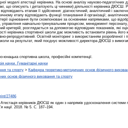
дної моделі атестації керівника. На основі аналізу науково-педагогічних 
такі, що описують і деталізують ці чинники) діяльності керівника ДЮСШ. 
відповідають етапам її здійснення: діагностичний, аналітичний і заключни
стичному етапу відповідають функції планування й організації; аналітично
терії оцінювання були скомпоновані за основними напрямками, що відоб
нт, управління навчально-тренувальним процесом, менеджмент персоналу
жний критерій, розглядається за допомогою відповідних показників, які 
ості керівника спортивної школи дає можливість встановити рівень його кв
но-репродуктивний. Освітній моніторинг з використанням розробленої і 
школи на результат, який поєднує можливості директора ДЮСШ з вимогам
чо-юнацька спортивна школа, професійні компетенції.
рія науки. Гуманітарні науки
ння та спорту
>
Кафедра теоретико-методичних основ фізичного вихован
них основ фізичного виховання та спорту
print/27486
Атестація керівників ДЮСШ як один з напрямів удосконалення системи 
я нації
. 2018. № 5. С. 187–194.