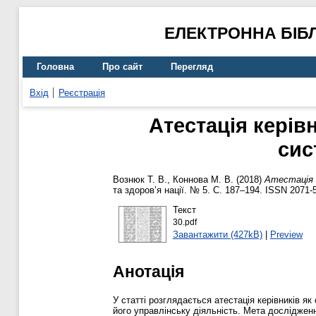
ЕЛЕКТРОННА БІБ
Головна
Про сайт
Перегляд
Вхід
Реєстрація
Атестація кері
сис
Вознюк Т. В.
,
Коннова М. В.
(2018)
Атестація 
та здоров’я нації. № 5. С. 187–194. ISSN 2071-
Текст
30.pdf
Завантажити (427kB)
|
Preview
Анотація
У статті розглядається атестація керівників я
його управлінську діяльність. Мета дослідженн