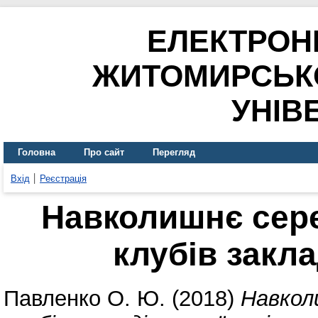
ЕЛЕКТРОН
ЖИТОМИРСЬК
УНІВ
Головна
Про сайт
Перегляд
Вхід
Реєстрація
Навколишнє сер
клубів закла
Павленко О. Ю.
(2018)
Навкол