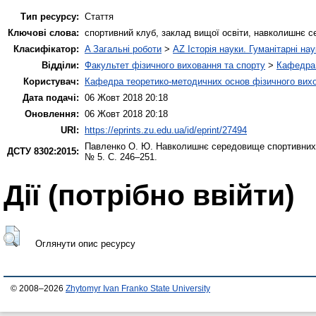
Тип ресурсу:
Стаття
Ключові слова:
спортивний клуб, заклад вищої освіти, навколишнє 
Класифікатор:
A Загальні роботи
>
AZ Історія науки. Гуманітарні нау
Відділи:
Факультет фізичного виховання та спорту
>
Кафедра 
Користувач:
Кафедра теоретико-методичних основ фізичного вихо
Дата подачі:
06 Жовт 2018 20:18
Оновлення:
06 Жовт 2018 20:18
URI:
https://eprints.zu.edu.ua/id/eprint/27494
Павленко О. Ю.
Навколишнє середовище спортивних к
ДСТУ 8302:2015:
№ 5. С. 246–251.
Дії ​​(потрібно ввійти)
Оглянути опис ресурсу
© 2008–2026
Zhytomyr Ivan Franko State University