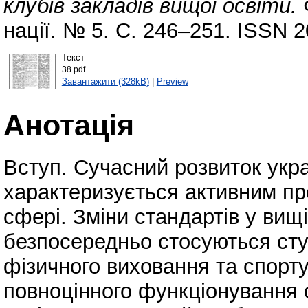
клубів закладів вищої освіти.
Ф
нації. № 5. С. 246–251. ISSN 
Текст
38.pdf
Завантажити (328kB)
|
Preview
Анотація
Вступ. Сучасний розвиток укра
характеризується активним п
сфері. Зміни стандартів у вищій
безпосередньо стосуються сту
фізичного виховання та спорт
повноцінного функціонування 