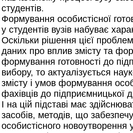
студентів.
Формування особистісної готов
у студентів вузів набуває хар
Оскільки рішення цієї пробле
даних про вплив змісту та фор
формування готовності до під
вибору, то актуалізується нау
змісту і умов формування особ
фахівців до підприємницької ді
І на цій підставі має здійсню
засобів, методів, що забезпе
особистісного новоутворення у