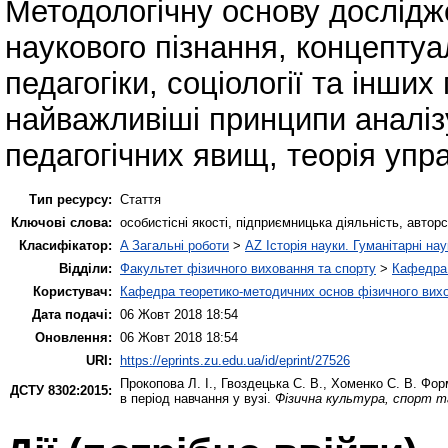
Методологічну основу дослідж
наукового пізнання, концептуа
педагогіки, соціології та інши
найважливіші принципи аналізу
педагогічних явищ, теорія упр
Тип ресурсу:
Стаття
Ключові слова:
особистісні якості, підприємницька діяльність, автор
Класифікатор:
A Загальні роботи
>
AZ Історія науки. Гуманітарні нау
Відділи:
Факультет фізичного виховання та спорту
>
Кафедра 
Користувач:
Кафедра теоретико-методичних основ фізичного вихо
Дата подачі:
06 Жовт 2018 18:54
Оновлення:
06 Жовт 2018 18:54
URI:
https://eprints.zu.edu.ua/id/eprint/27526
Прокопова Л. І.
,
Гвоздецька С. В.
,
Хоменко С. В.
Форм
ДСТУ 8302:2015:
в період навчання у вузі.
Фізична культура, спорт та