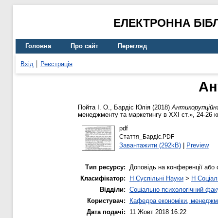
ЕЛЕКТРОННА БІБ
Головна
Про сайт
Перегляд
Вхід
Реєстрація
Ан
Пойта І. О.
,
Бардіс Юлія
(2018)
Антикорупційна
менеджменту та маркетингу в ХХІ ст.», 24-26 кв
pdf
Стаття_Бардіс.PDF
Завантажити (292kB)
|
Preview
Тип ресурсу:
Доповідь на конференції або 
Класифікатор:
H Суспільні Науки
>
H Соціал
Відділи:
Соціально-психологічний фак
Користувач:
Кафедра економіки, менеджм
Дата подачі:
11 Жовт 2018 16:22