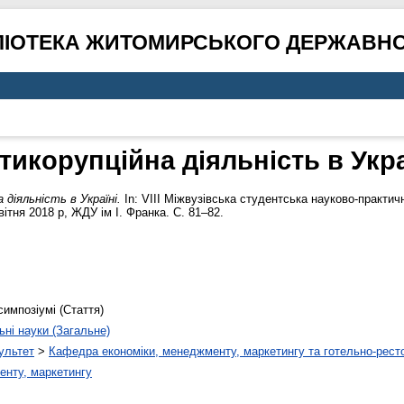
ЛІОТЕКА ЖИТОМИРСЬКОГО ДЕРЖАВНО
тикорупційна діяльність в Укра
 діяльність в Україні.
In: VIІІ Міжвузівська студентська науково-практи
ітня 2018 р, ЖДУ ім І. Франка. С. 81–82.
симпозіумі (Стаття)
ьні науки (Загальне)
ультет
>
Кафедра економіки, менеджменту, маркетингу та готельно-рест
енту, маркетингу