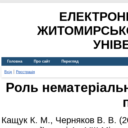
ЕЛЕКТРОН
ЖИТОМИРСЬК
УНІВ
Головна
Про сайт
Перегляд
Вхід
Реєстрація
Роль нематеріальн
Кащук К. М.
,
Черняков В. В.
(2