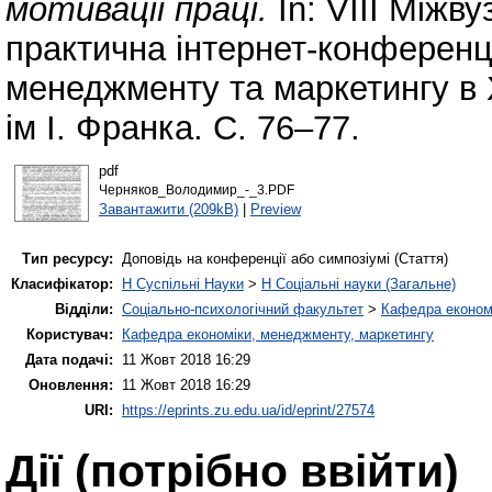
мотивації праці.
In: VIІІ Міжв
практична інтернет-конференц
менеджменту та маркетингу в Х
ім І. Франка. С. 76–77.
pdf
Черняков_Володимир_-_3.PDF
Завантажити (209kB)
|
Preview
Тип ресурсу:
Доповідь на конференції або симпозіумі (Стаття)
Класифікатор:
H Суспільні Науки
>
H Соціальні науки (Загальне)
Відділи:
Соціально-психологічний факультет
>
Кафедра економі
Користувач:
Кафедра економіки, менеджменту, маркетингу
Дата подачі:
11 Жовт 2018 16:29
Оновлення:
11 Жовт 2018 16:29
URI:
https://eprints.zu.edu.ua/id/eprint/27574
Дії ​​(потрібно ввійти)