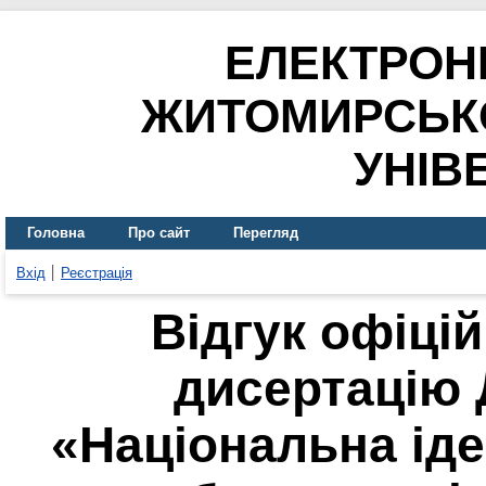
ЕЛЕКТРОН
ЖИТОМИРСЬК
УНІВ
Головна
Про сайт
Перегляд
Вхід
Реєстрація
Відгук офіці
дисертацію 
«Національна іде