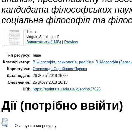
кандидата філософських наук 
соціальна філософія та філос
Текст
vidguk_Sarakun.pdf
Завантажити (1MB)
|
Preview
Тип ресурсу:
Інше
Класифікатор:
B Філософія, психологія, релігія
>
B Філософія (Загал
Користувач:
Олександр Сергійович Яценко
Дата подачі:
26 Жовт 2018 16:00
Оновлення:
26 Жовт 2018 16:13
URI:
https://eprints.zu.edu.ua/id/eprint/27625
Дії ​​(потрібно ввійти)
Оглянути опис ресурсу