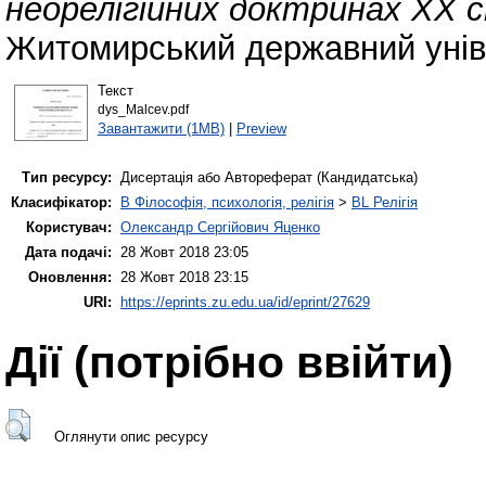
неорелігійних доктринах ХХ 
Житомирський державний уніве
Текст
dys_Malcev.pdf
Завантажити (1MB)
|
Preview
Тип ресурсу:
Дисертація або Автореферат (Кандидатська)
Класифікатор:
B Філософія, психологія, релігія
>
BL Релігія
Користувач:
Олександр Сергійович Яценко
Дата подачі:
28 Жовт 2018 23:05
Оновлення:
28 Жовт 2018 23:15
URI:
https://eprints.zu.edu.ua/id/eprint/27629
Дії ​​(потрібно ввійти)
Оглянути опис ресурсу