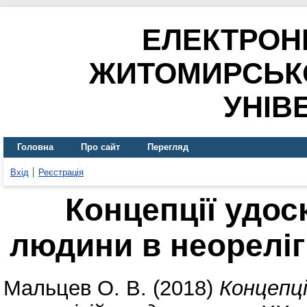
ЕЛЕКТРОН
ЖИТОМИРСЬК
УНІВ
Головна
Про сайт
Перегляд
Вхід
Реєстрація
Концепції удо
людини в неореліг
Мальцев О. В.
(2018)
Концепці