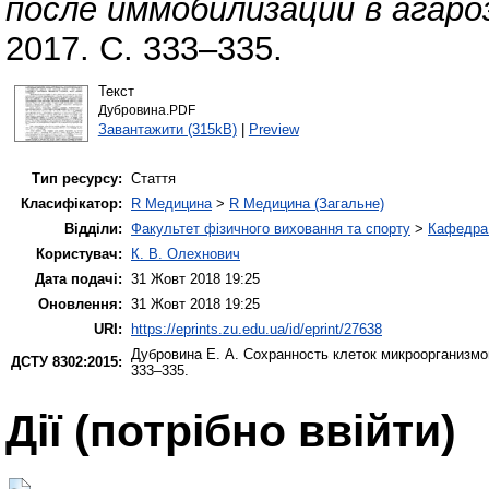
после иммобилизации в агаро
2017. С. 333–335.
Текст
Дубровина.PDF
Завантажити (315kB)
|
Preview
Тип ресурсу:
Стаття
Класифікатор:
R Медицина
>
R Медицина (Загальне)
Відділи:
Факультет фізичного виховання та спорту
>
Кафедра 
Користувач:
К. В. Олехнович
Дата подачі:
31 Жовт 2018 19:25
Оновлення:
31 Жовт 2018 19:25
URI:
https://eprints.zu.edu.ua/id/eprint/27638
Дубровина Е. А.
Сохранность клеток микроорганизмо
ДСТУ 8302:2015:
333–335.
Дії ​​(потрібно ввійти)