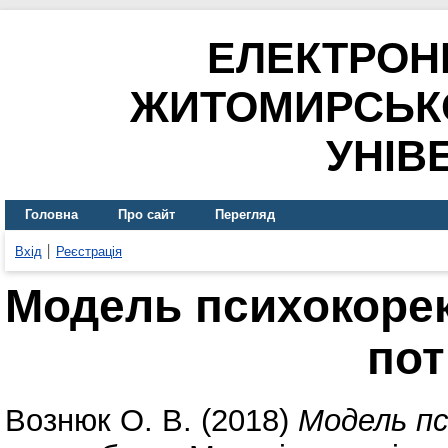
ЕЛЕКТРОН
ЖИТОМИРСЬК
УНІВ
Головна
Про сайт
Перегляд
Вхід
Реєстрація
Модель психокорек
по
Вознюк О. В.
(2018)
Модель пс