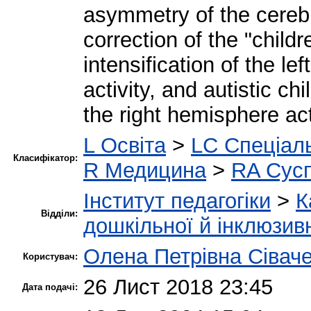
asymmetry of the cerebr
correction of the "childr
intensification of the l
activity, and autistic ch
the right hemisphere act
L Освіта
>
LC Спеціаль
Класифікатор:
R Медицина
>
RA Сусп
Інститут педагогіки
>
К
Відділи:
дошкільної й інклюзивн
Олена Петрівна Сівач
Користувач:
26 Лист 2018 23:45
Дата подачі: