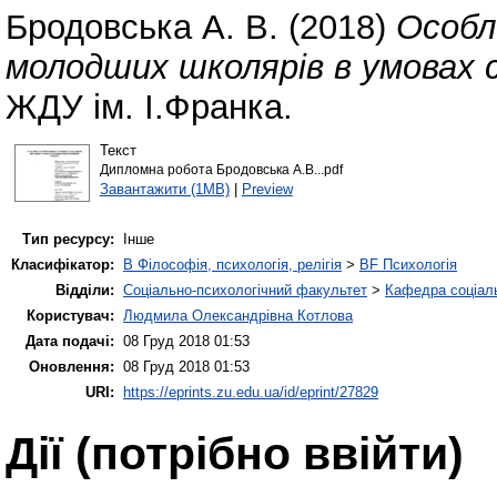
Бродовська А. В.
(2018)
Особл
молодших школярів в умовах с
ЖДУ ім. І.Франка.
Текст
Дипломна робота Бродовська А.В...pdf
Завантажити (1MB)
|
Preview
Тип ресурсу:
Інше
Класифікатор:
B Філософія, психологія, релігія
>
BF Психологія
Відділи:
Соціально-психологічний факультет
>
Кафедра соціаль
Користувач:
Людмила Олександрівна Котлова
Дата подачі:
08 Груд 2018 01:53
Оновлення:
08 Груд 2018 01:53
URI:
https://eprints.zu.edu.ua/id/eprint/27829
Дії ​​(потрібно ввійти)