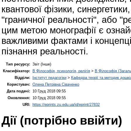
квантової фізики, синергетики
"граничної реальності", або "р
цим метою монографії є ознай
важливими фактами і концепція
пізнання реальності.
Тип ресурсу:
Звіт (Інше)
Класифікатор:
B Філософія, психологія, релігія
>
B Філософія (Загал
Відділи:
Інститут педагогіки
>
Кафедра теорії та методик дошкіл
Користувач:
Олена Петрівна Сіваченко
Дата подачі:
10 Груд 2018 09:55
Оновлення:
10 Груд 2018 09:55
URI:
https://eprints.zu.edu.ua/id/eprint/27832
Дії ​​(потрібно ввійти)