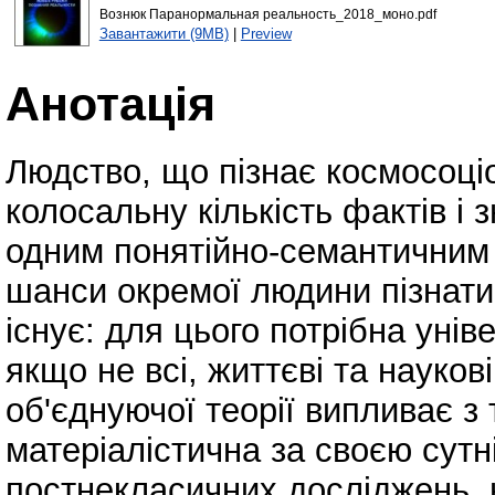
Вознюк Паранормальная реальность_2018_моно.pdf
Завантажити (9MB)
|
Preview
Анотація
Людство, що пізнає космосоці
колосальну кількість фактів і 
одним понятійно-семантичним 
шанси окремої людини пізнати 
існує: для цього потрібна уні
якщо не всі, життєві та науков
об'єднуючої теорії випливає з 
матеріалістична за своєю сутні
постнекласичних досліджень, 