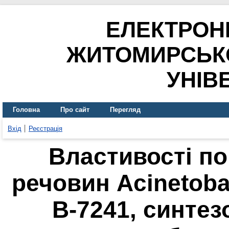
ЕЛЕКТРОН
ЖИТОМИРСЬК
УНІВ
Головна
Про сайт
Перегляд
Вхід
Реєстрація
Властивості п
речовин Acinetoba
В-7241, синтез