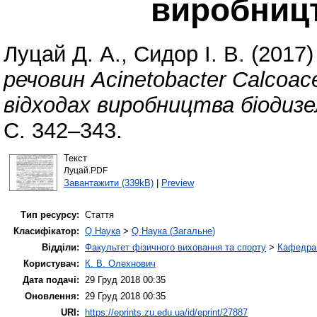
виробниц
Луцай Д. А.
,
Сидор І. В.
(2017
речовин Acinetobacter Calcoac
відходах виробництва біодизе
С. 342–343.
Текст
Луцай.PDF
Завантажити (339kB)
|
Preview
Тип ресурсу:
Стаття
Класифікатор:
Q Наука
>
Q Наука (Загальне)
Відділи:
Факультет фізичного виховання та спорту
>
Кафедра 
Користувач:
К. В. Олехнович
Дата подачі:
29 Груд 2018 00:35
Оновлення:
29 Груд 2018 00:35
URI:
https://eprints.zu.edu.ua/id/eprint/27887