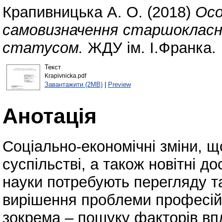
Крапивницька А. О.
(2018)
Осо
самовизначення старшокласни
статусом.
ЖДУ ім. І.Франка.
Текст
Krapivnicka.pdf
Завантажити (2MB)
|
Preview
Анотація
Соціально-економічні зміни, щ
суспільстві, а також новітні д
науки потребують перегляду т
вирішення проблеми професій
зокрема – пошуку факторів впл