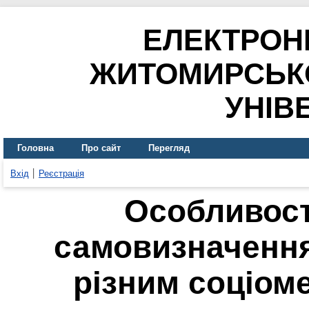
ЕЛЕКТРОН
ЖИТОМИРСЬК
УНІВ
Головна
Про сайт
Перегляд
Вхід
Реєстрація
Особливост
самовизначення
різним соціом