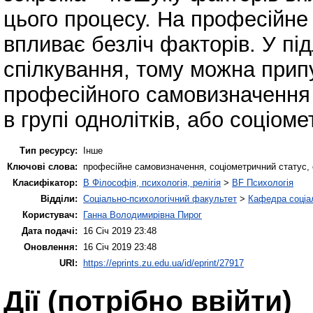
цього процесу. На професійне
впливає безліч факторів. У пі
спілкування, тому можна припу
професійного самовизначення 
в групі однолітків, або соціом
Тип ресурсу:
Інше
Ключові слова:
професійне самовизначення, соціометричний статус,
Класифікатор:
B Філософія, психологія, релігія
>
BF Психологія
Відділи:
Соціально-психологічний факультет
>
Кафедра соціал
Користувач:
Ганна Володимирівна Пирог
Дата подачі:
16 Січ 2019 23:48
Оновлення:
16 Січ 2019 23:48
URI:
https://eprints.zu.edu.ua/id/eprint/27917
Дії ​​(потрібно ввійти)