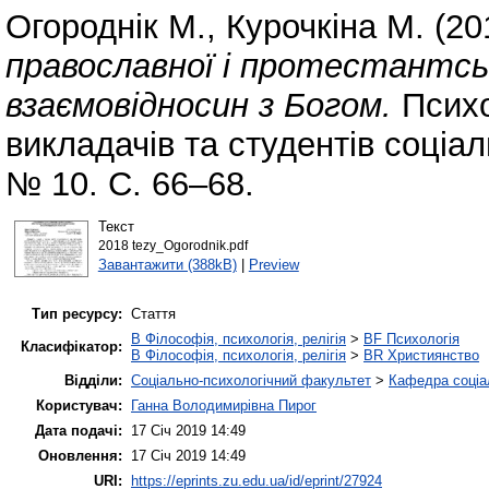
Огороднік М.
,
Курочкіна М.
(20
православної і протестантсь
взаємовідносин з Богом.
Психо
викладачів та студентів соціа
№ 10. С. 66–68.
Текст
2018 tezy_Ogorodnik.pdf
Завантажити (388kB)
|
Preview
Тип ресурсу:
Стаття
B Філософія, психологія, релігія
>
BF Психологія
Класифікатор:
B Філософія, психологія, релігія
>
BR Християнство
Відділи:
Соціально-психологічний факультет
>
Кафедра соціал
Користувач:
Ганна Володимирівна Пирог
Дата подачі:
17 Січ 2019 14:49
Оновлення:
17 Січ 2019 14:49
URI:
https://eprints.zu.edu.ua/id/eprint/27924