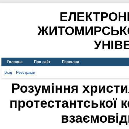
ЕЛЕКТРОН
ЖИТОМИРСЬК
УНІВ
Головна
Про сайт
Перегляд
Вхід
Реєстрація
Розуміння христи
протестантської 
взаємовід