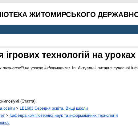
ЛІОТЕКА ЖИТОМИРСЬКОГО ДЕРЖАВНО
 ігрових технологій на урока
х технологій на уроках інформатики.
In: Актуальні питання сучасної інф
симпозіумі (Стаття)
а освіти
>
LB1603 Середня освіта. Вищі школи
тет
>
Кафедра комп’ютерних наук та інформаційних технологій
вонос