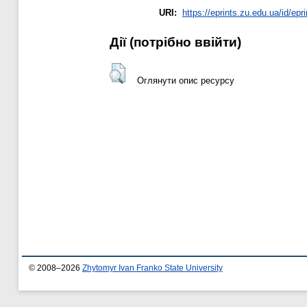
URI:
https://eprints.zu.edu.ua/id/epr
Дії ​​(потрібно ввійти)
Оглянути опис ресурсу
© 2008–2026
Zhytomyr Ivan Franko State University