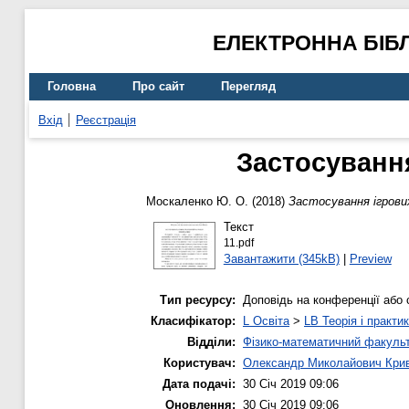
ЕЛЕКТРОННА БІБ
Головна
Про сайт
Перегляд
Вхід
Реєстрація
Застосування
Москаленко Ю. О.
(2018)
Застосування ігрови
Текст
11.pdf
Завантажити (345kB)
|
Preview
Тип ресурсу:
Доповідь на конференції або 
Класифікатор:
L Освіта
>
LB Теорія і практик
Відділи:
Фізико-математичний факуль
Користувач:
Олександр Миколайович Кри
Дата подачі:
30 Січ 2019 09:06
Оновлення:
30 Січ 2019 09:06