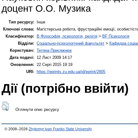
доцент О.О. Музика
Тип ресурсу:
Інше
Ключові слова:
Магістерська робота, фрустраційні емоції, особистіст
Класифікатор:
B Філософія, психологія, релігія
>
BF Психологія
Відділи:
Соціально-психологічний факультет
>
Кафедра соціал
Користувач:
Тетяна Присяжнюк
Дата подачі:
12 Лист 2009 14:17
Оновлення:
22 Серп 2015 19:19
URI:
https://eprints.zu.edu.ua/id/eprint/2805
Дії ​​(потрібно ввійти)
Оглянути опис ресурсу
© 2008–2026
Zhytomyr Ivan Franko State University