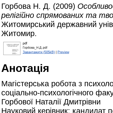
Горбова Н. Д.
(2009)
Особливо
релігійно спрямованих та тв
Житомирський державний уніве
Житомир.
pdf
Горбова_Н.Д..pdf
Завантажити (505kB)
|
Preview
Анотація
Магістерська робота з психоло
соціально-психологічного факу
Горбової Наталії Дмитрівни
Науковий керівник: кандидат п