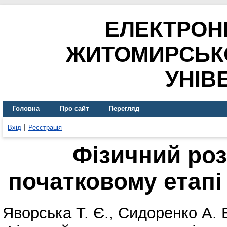
ЕЛЕКТРОН
ЖИТОМИРСЬК
УНІВ
Головна
Про сайт
Перегляд
Вхід
Реєстрація
Фізичний роз
початковому етапі
Яворська Т. Є.
,
Сидоренко А. 