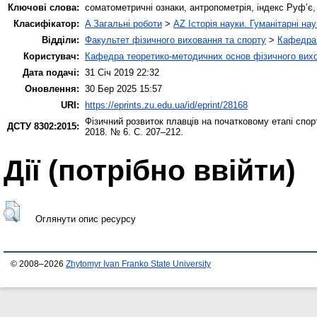
Ключові слова:
соматометричні ознаки, антропометрія, індекс Руф’є
Класифікатор:
A Загальні роботи
>
AZ Історія науки. Гуманітарні нау
Відділи:
Факультет фізичного виховання та спорту
>
Кафедра 
Користувач:
Кафедра теоретико-методичних основ фізичного вихо
Дата подачі:
31 Січ 2019 22:32
Оновлення:
30 Бер 2025 15:57
URI:
https://eprints.zu.edu.ua/id/eprint/28168
Фізичний розвиток плавців на початковому етапі спорт
ДСТУ 8302:2015:
2018. № 6. С. 207–212.
Дії ​​(потрібно ввійти)
Оглянути опис ресурсу
© 2008–2026
Zhytomyr Ivan Franko State University