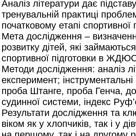
Аналіз літератури дає підстав
тренувальній практиці проблем
початковому етапі спортивної 
Мета дослідження – визначенн
розвитку дітей, які займаютьс
спортивної підготовки в ЖДЮ
Методи дослідження: аналіз лі
експеримент; інструментальні 
проба Штанге, проба Генча, д
судинної системи, індекс Руф’
Результати дослідження та кл
віком як у хлопчиків, так і у 
на першому, так і на другому 