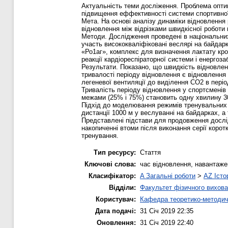
Актуальність теми досліження. Проблема опти
підвищення еффективності системи спортивної
Мета. На основі аналізу динаміки відновлення 
відновлення між відрізками швидкісної роботи 
Методи. Дослідження проведені в національних 
участь висококваліфіковані веслярі на байдарка
«Ро1аг», комплекс для визначення лактату кров
реакції кардіореспіраторної системи і енерго
Результати. Показано, що швидкість відновленн
тривалості періоду відновлення є відновлення 
легеневої вентиляції до виділення СО2 в періо
Тривалість періоду відновлення у спортсменів 
межами (25% і 75%) становить одну хвилину 30 с
Підхід до моделювання режимів тренувальних в
дистанції 1000 м у веслуванні на байдарках, а
Представлені підстави для продовження дослі
накопиченні втоми після виконання серії корот
тренування.
Тип ресурсу:
Стаття
Ключові слова:
час відновлення, навантажен
Класифікатор:
A Загальні роботи
>
AZ Істо
Відділи:
Факультет фізичного вихова
Користувач:
Кафедра теоретико-методич
Дата подачі:
31 Січ 2019 22:35
Оновлення:
31 Січ 2019 22:40