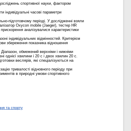
досліджень спортивної науки, фактором
ити індивідуальні часові параметри
ьно-підготовчому періоді. У дослідженні взяли
налізатор Oxycon mobile (Jaeger), тестер HR
го прискорення аналізувалися характеристики
зоні індивідуальних відмінностей. Критерієм
умови збереження показника відношення
. Діапазон, обмежений верхніми і нижніми
і однієї хвилини і 20 с і двох хвилин 20 с.
отовки веслярів, які спеціалізуються на
ацію тривалості відновного періоду при
ериментів в природні умови спортивного
ня та спорту