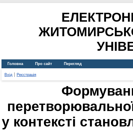
ЕЛЕКТРОН
ЖИТОМИРСЬК
УНІВ
Головна
Про сайт
Перегляд
Вхід
Реєстрація
Формуван
перетворювальної
у контексті станов