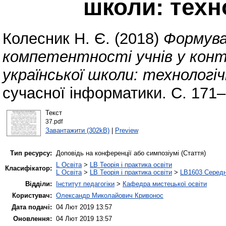
школи: техн
Колесник Н. Є.
(2018)
Формува
компетентності учнів у конт
української школи: технологіч
сучасної інформатики. С. 171–
Текст
37.pdf
Завантажити (302kB)
|
Preview
Тип ресурсу:
Доповідь на конференції або симпозіумі (Стаття)
L Освіта
>
LB Теорія і практика освіти
Класифікатор:
L Освіта
>
LB Теорія і практика освіти
>
LB1603 Середн
Відділи:
Інститут педагогіки
>
Кафедра мистецької освіти
Користувач:
Олександр Миколайович Кривонос
Дата подачі:
04 Лют 2019 13:57
Оновлення:
04 Лют 2019 13:57