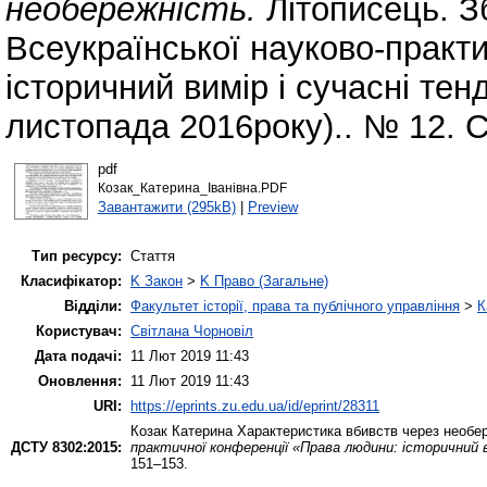
необережність.
Літописець. Зб
Всеукраїнської науково-практ
історичний вимір і сучасні тен
листопада 2016року).. № 12. С
pdf
Козак_Катерина_Іванівна.PDF
Завантажити (295kB)
|
Preview
Тип ресурсу:
Стаття
Класифікатор:
K Закон
>
K Право (Загальне)
Відділи:
Факультет історії, права та публічного управління
>
К
Користувач:
Світлана Чорновіл
Дата подачі:
11 Лют 2019 11:43
Оновлення:
11 Лют 2019 11:43
URI:
https://eprints.zu.edu.ua/id/eprint/28311
Козак Катерина
Характеристика вбивств через необе
ДСТУ 8302:2015:
практичної конференції «Права людини: історичний в
151–153.