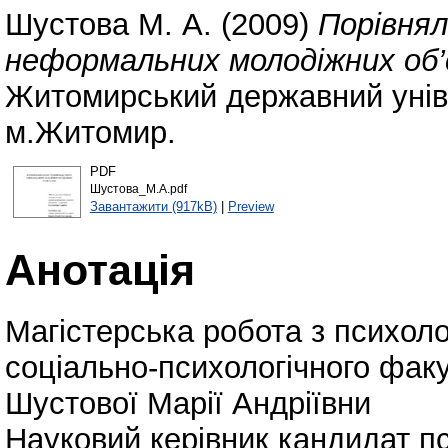
Шустова М. А.
(2009)
Порівнял
неформальних молодіжних об’
Житомирський державний уніве
м.Житомир.
PDF
Шустова_М.А.pdf
Завантажити (917kB)
|
Preview
Анотація
Магістерська робота з психоло
соціально-психологічного факу
Шустової Марії Андріївни
Науковий керівник кандидат пс