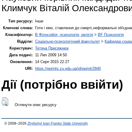
Климчук Віталій Олександров
Тип ресурсу:
Інше
Ключові слова:
Готи і емо, ставлення до смерті,неформальні об'єдна
Класифікатор:
B Філософія, психологія, релігія
>
BF Психологія
Відділи:
Соціально-психологічний факультет
>
Кафедра соціал
Користувач:
Тетяна Присяжнюк
Дата подачі:
11 Лип 2009 14:50
Оновлення:
14 Серп 2015 22:27
URI:
https://eprints.zu.edu.ua/id/eprint/2840
Дії ​​(потрібно ввійти)
Оглянути опис ресурсу
© 2008–2026
Zhytomyr Ivan Franko State University