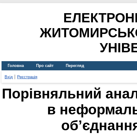
ЕЛЕКТРОН
ЖИТОМИРСЬК
УНІВ
Головна
Про сайт
Перегляд
Вхід
Реєстрація
Порівняльний анал
в неформал
об’єднання