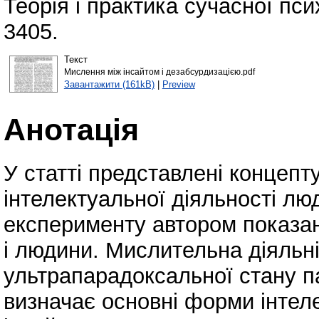
Теорія і практика сучасної пси
3405.
Текст
Мислення між інсайтом і дезабсурдизацією.pdf
Завантажити (161kB)
|
Preview
Анотація
У статті представлені концепту
інтелектуальної діяльності лю
експерименту автором показан
і людини. Мислительна діяльн
ультрапарадоксальної стану па
визначає основні форми інтел