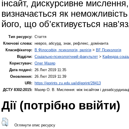
інсайт, дискурсивне мислення
визначається як неможливість
його, що об’єктивується нав’я
Тип ресурсу:
Стаття
Ключові слова:
невроз, абсурд, знак, рефлекс, домінанта
Класифікатор:
B Філософія, психологія, релігія
>
BF Психологія
Відділи:
Соціально-психологічний факультет
>
Кафедра соціал
Користувач:
Олег Мазяр
Дата подачі:
26 Лют 2019 11:35
Оновлення:
26 Лют 2019 11:39
URI:
https://eprints.zu.edu.ua/id/eprint/28413
ДСТУ 8302:2015:
Мазяр О. В.
Мислення: між інсайтом і дезабсурдизац
Дії ​​(потрібно ввійти)
Оглянути опис ресурсу