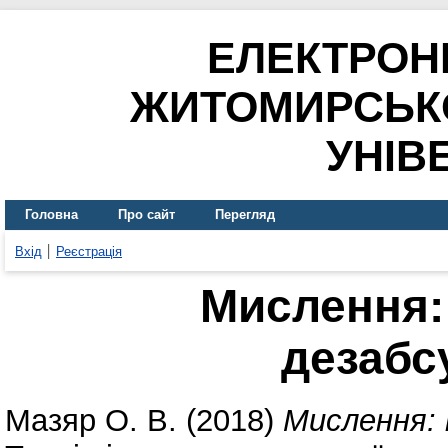
ЕЛЕКТРОН
ЖИТОМИРСЬК
УНІВ
Головна
Про сайт
Перегляд
Вхід
Реєстрація
Мислення: 
дезабс
Мазяр О. В.
(2018)
Мислення: 