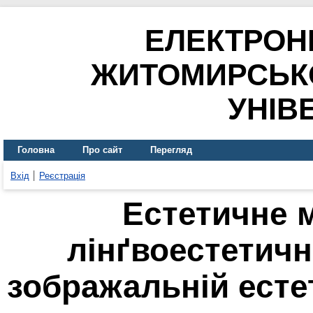
ЕЛЕКТРОН
ЖИТОМИРСЬК
УНІВ
Головна
Про сайт
Перегляд
Вхід
Реєстрація
Естетичне 
лінґвоестетич
зображальній естет