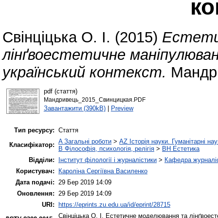
ко
Свінціцька О. І.
(2015)
Естети
лінґвоестетичне маніпулюван
український контекст.
Мандрі
pdf (стаття)
Мандривець_2015_Свинцицкая.PDF
Завантажити (390kB)
|
Preview
Тип ресурсу:
Стаття
A Загальні роботи
>
AZ Історія науки. Гуманітарні нау
Класифікатор:
B Філософія, психологія, релігія
>
BH Естетика
Відділи:
Інститут філології і журналістики
>
Кафедра журналіс
Користувач:
Кароліна Сергіївна Василенко
Дата подачі:
29 Бер 2019 14:09
Оновлення:
29 Бер 2019 14:09
URI:
https://eprints.zu.edu.ua/id/eprint/28715
Свінціцька О. І.
Естетичне моделювання та лінґвоесте