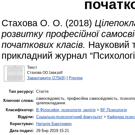
початк
Стахова О. О.
(2018)
Цілепокл
розвитку професійної самосв
початкових класів.
Науковий т
прикладний журнал “Психологія
Текст
Стахова ОО 1вак.pdf
Завантажити (275kB)
|
Preview
Тип ресурсу:
Стаття
самосвідомість, професійна самосвідомість, психолог
Ключові слова:
цілепокладання.
Класифікатор:
B Філософія, психологія, релігія
>
BF Психологія
Відділи:
Соціально-психологічний факультет
>
Кафедра психол
Користувач:
Наталія Баргілевич
Дата подачі:
29 Бер 2019 15:21