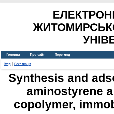
ЕЛЕКТРОН
ЖИТОМИРСЬК
УНІВ
Головна
Про сайт
Перегляд
Вхід
Реєстрація
Synthesis and adso
aminostyrene a
copolymer, immobil