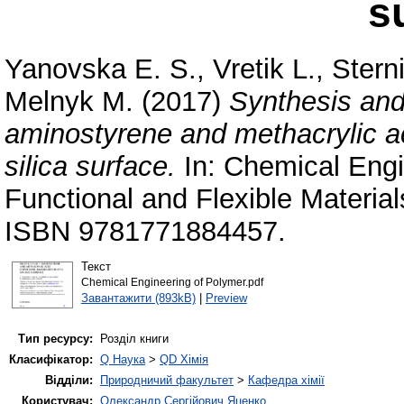
s
Yanovska E. S.
,
Vretik L.
,
Stern
Melnyk M.
(2017)
Synthesis and 
aminostyrene and methacrylic ac
silica surface.
In: Chemical Engi
Functional and Flexible Materia
ISBN 9781771884457.
Текст
Chemical Engineering of Polymer.pdf
Завантажити (893kB)
|
Preview
Тип ресурсу:
Розділ книги
Класифікатор:
Q Наука
>
QD Хімія
Відділи:
Природничий факультет
>
Кафедра хімії
Користувач:
Олександр Сергійович Яценко