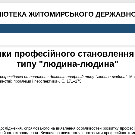
ЛІОТЕКА ЖИТОМИРСЬКОГО ДЕРЖАВНО
ики професійного становлення
типу "людина-людина"
професійного становлення фахівців професій типу "людина-людина".
Мат
стві: проблеми і перспективи». С. 171–175.
дослідження, спрямованого на виявлення особливостей розвитку професі
йного становлення. Визначено психологічні показники професійної компе