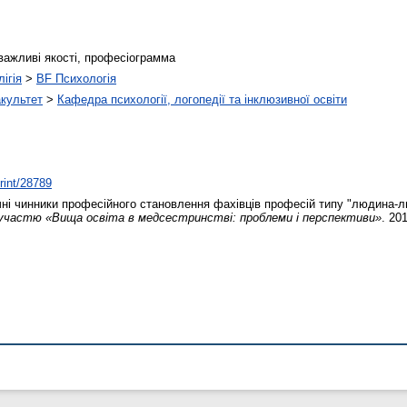
важливі якості, професіограмма
ігія
>
BF Психологія
акультет
>
Кафедра психології, логопедії та інклюзивної освіти
print/28789
ні чинники професійного становлення фахівців професій типу "людина-
 участю «Вища освіта в медсестринстві: проблеми і перспективи»
. 20