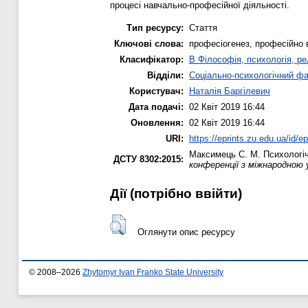
процесі навчально-професійної діяльності.
Тип ресурсу:
Стаття
Ключові слова:
професіогенез, професійно 
Класифікатор:
B Філософія, психологія, рел
Відділи:
Соціально-психологічний ф
Користувач:
Наталія Баргілевич
Дата подачі:
02 Квіт 2019 16:44
Оновлення:
02 Квіт 2019 16:44
URI:
https://eprints.zu.edu.ua/id/e
Максимець С. М.
Психологіч
ДСТУ 8302:2015:
конференції з міжнародною
Дії ​​(потрібно ввійти)
Оглянути опис ресурсу
© 2008–2026
Zhytomyr Ivan Franko State University