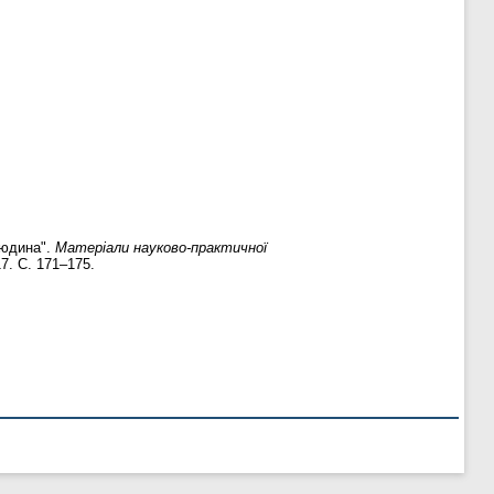
людина".
Матеріали науково-практичної
17. С. 171–175.