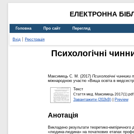
ЕЛЕКТРОННА БІБ
Головна
Про сайт
Перегляд
Вхід
Реєстрація
Психологічні чинн
Максимець С. М.
(2017)
Психологічні чинники 
міжнародною участю «Вища освіта в медсестрин
Текст
Стаття мед. Максимець 2017(1).pdf
Завантажити (202kB)
|
Preview
Анотація
Викладено результати теоретико-емпіричного 
«людина-людина» на початкових етапах професі