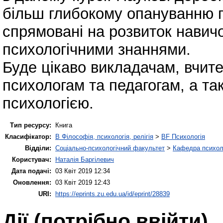
більш глибокому опануванню п
спрямовані на розвиток навич
психологічними знаннями.
Буде цікаво викладачам, вчит
психологам та педагогам, а так
психологією.
Тип ресурсу:
Книга
Класифікатор:
B Філософія, психологія, релігія
>
BF Психологія
Відділи:
Соціально-психологічний факультет
>
Кафедра психолог
Користувач:
Наталія Баргілевич
Дата подачі:
03 Квіт 2019 12:34
Оновлення:
03 Квіт 2019 12:43
URI:
https://eprints.zu.edu.ua/id/eprint/28839
Дії ​​(потрібно ввійти)