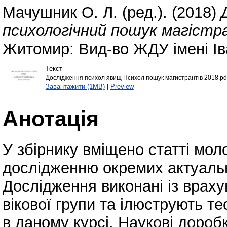
Мачушник О. Л.
(ред.). (2018)
психологічний пошук магістра
Житомир: Вид-во ЖДУ імені Ів
Текст
Дослідження психол явищ Психол пошук магистрантів 2018.pd
Завантажити (1MB)
|
Preview
Анотація
У збірнику вміщено статті моло
дослідженню окремих актуаль
Дослідження виконані із врах
вікової групи та ілюструють т
в даному курсі. Наукові дороб