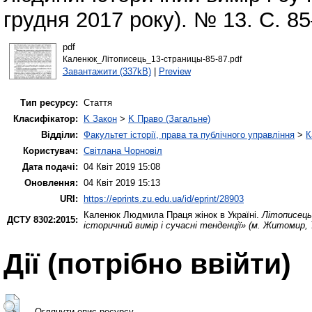
грудня 2017 року). № 13. С. 85
pdf
Каленюк_Літописець_13-страницы-85-87.pdf
Завантажити (337kB)
|
Preview
Тип ресурсу:
Стаття
Класифікатор:
K Закон
>
K Право (Загальне)
Відділи:
Факультет історії, права та публічного управління
>
К
Користувач:
Світлана Чорновіл
Дата подачі:
04 Квіт 2019 15:08
Оновлення:
04 Квіт 2019 15:13
URI:
https://eprints.zu.edu.ua/id/eprint/28903
Каленюк Людмила
Праця жінок в Україні.
Літописець:
ДСТУ 8302:2015:
історичний вимір і сучасні тенденції» (м. Житомир, 
Дії ​​(потрібно ввійти)
Оглянути опис ресурсу