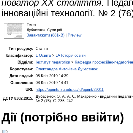
новатор ХХ століття.
Педаго
інноваційні технології. № 2 (76
Текст
Дубасенюк_Суми.pdf
Завантажити (881kB)
|
Preview
Тип ресурсу:
Стаття
Класифікатор:
L Освіта
>
LA Історія освіти
Відділи:
Інститут педагогіки
>
Кафедра професійно-педагогічної
Користувач:
Олександра Антонівна Дубасенюк
Дата подачі:
08 Квіт 2019 14:39
Оновлення:
08 Квіт 2019 14:41
URI:
https://eprints.zu.edu.ua/id/eprint/29011
Дубасенюк О. А.
А. С. Макаренко - видатний педагог
ДСТУ 8302:2015:
№ 2 (76). С. 235–242.
Дії ​​(потрібно ввійти)