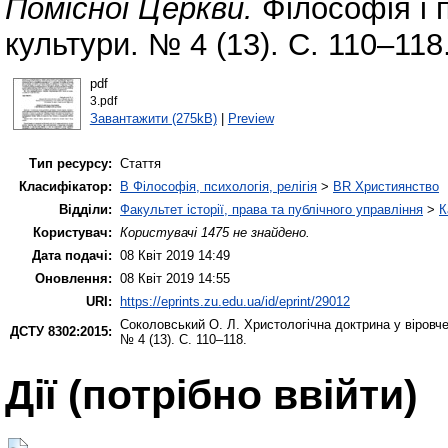
Помісної Церкви.
Філософія і п
культури. № 4 (13). С. 110–118
pdf
3.pdf
Завантажити (275kB)
|
Preview
Тип ресурсу:
Стаття
Класифікатор:
B Філософія, психологія, релігія
>
BR Християнство
Відділи:
Факультет історії, права та публічного управління
>
К
Користувач:
Користувачі 1475 не знайдено.
Дата подачі:
08 Квіт 2019 14:49
Оновлення:
08 Квіт 2019 14:55
URI:
https://eprints.zu.edu.ua/id/eprint/29012
Соколовський О. Л.
Христологічна доктрина у віровч
ДСТУ 8302:2015:
№ 4 (13). С. 110–118.
Дії ​​(потрібно ввійти)