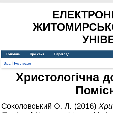
ЕЛЕКТРОН
ЖИТОМИРСЬК
УНІВ
Головна
Про сайт
Перегляд
Вхід
Реєстрація
Христологічна д
Поміс
Соколовський О. Л.
(2016)
Хри