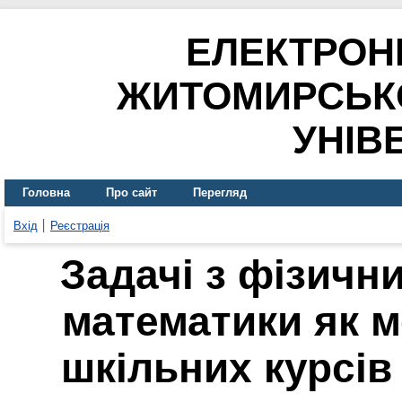
ЕЛЕКТРОН
ЖИТОМИРСЬК
УНІВ
Головна
Про сайт
Перегляд
Вхід
Реєстрація
Задачі з фізичн
математики як м
шкільних курсів