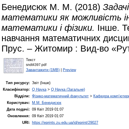
Бенедисюк М. М.
(2018)
Задач
математики як можливість ін
математики і фізики.
Інше. Т
навчання математичних дисципл
Прус. – Житомир : Вид-во «Ру
Текст
sndt4397.pdf
Завантажити (1MB)
|
Preview
Тип ресурсу:
Звіт (Інше)
Класифікатор:
Q Наука
>
Q Наука (Загальне)
Відділи:
Фізико-математичний факультет
>
Кафедра комп’ютерн
Користувач:
М.М. Бенедисюк
Дата подачі:
09 Квіт 2019 01:07
Оновлення:
09 Квіт 2019 01:07
URI:
https://eprints.zu.edu.ua/id/eprint/29027