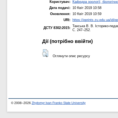
Користувач:
Кафедра зоології, біологічн
Дата подачі:
10 Квіт 2019 10:58
Оновлення:
10 Квіт 2019 10:59
URI:
https://eprints.zu.edu.ua/id/e
Танська В. В.
Історико-педаг
ДСТУ 8302:2015:
С. 247–252.
Дії ​​(потрібно ввійти)
Оглянути опис ресурсу
© 2008–2026
Zhytomyr Ivan Franko State University