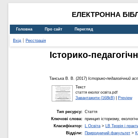
ЕЛЕКТРОННА БІБ
Головна
Про сайт
Перегляд
Вхід
Реєстрація
Історико-педагогіч
Танська В. В.
(2017)
Історико-педагогічний ас
Текст
стаття еколог освіта.pdf
Завантажити (168kB)
|
Preview
Тип ресурсу:
Стаття
Ключові слова:
принцип історизму, екологічн
Класифікатор:
L Освіта
>
LB Теорія і практ
Відділи:
Природничий факультет
>
К