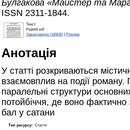
Булгакова «Майстер та Мар
ISSN 2311-1844.
Текст
Рудюк5.pdf
Завантажити (189kB)
|
Preview
Анотація
У статті розкриваються містичн
взаємовплив на події роману. 
паралельні структури основни
потойбіччя, де воно фактично 
бал у сатани
Тип ресурсу:
Стаття