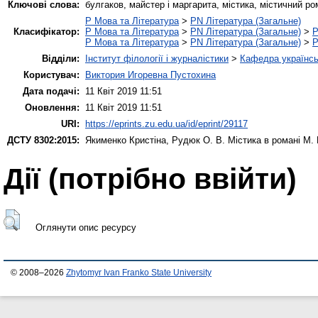
Ключові слова:
булгаков, майстер і маргарита, містика, містичний ро
P Мова та Література
>
PN Література (Загальне)
Класифікатор:
P Мова та Література
>
PN Література (Загальне)
>
P
P Мова та Література
>
PN Література (Загальне)
>
P
Відділи:
Інститут філології і журналістики
>
Кафедра українськ
Користувач:
Виктория Игоревна Пустохина
Дата подачі:
11 Квіт 2019 11:51
Оновлення:
11 Квіт 2019 11:51
URI:
https://eprints.zu.edu.ua/id/eprint/29117
ДСТУ 8302:2015:
Якименко Кристіна
,
Рудюк О. В.
Містика в романі М.
Дії ​​(потрібно ввійти)
Оглянути опис ресурсу
© 2008–2026
Zhytomyr Ivan Franko State University