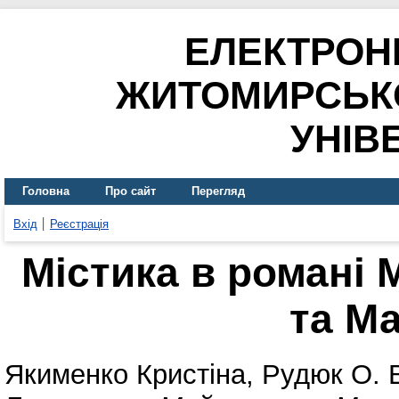
ЕЛЕКТРОН
ЖИТОМИРСЬК
УНІВ
Головна
Про сайт
Перегляд
Вхід
Реєстрація
Містика в романі 
та М
Якименко Кристіна
,
Рудюк О. 