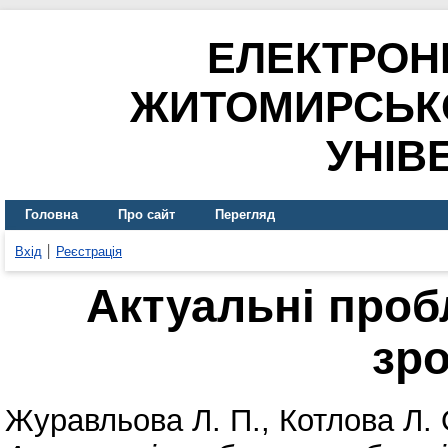
ЕЛЕКТРОН
ЖИТОМИРСЬК
УНІВ
Головна
Про сайт
Перегляд
Вхід
Реєстрація
Актуальні проб
зр
Журавльова Л. П.
,
Котлова Л. 