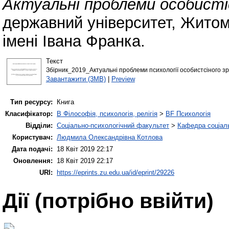
Актуальні проблеми особисті
державний університет, Жито
імені Івана Франка.
Текст
Збірник_2019_Актуальні проблеми психології особистсіного зр
Завантажити (3MB)
|
Preview
Тип ресурсу:
Книга
Класифікатор:
B Філософія, психологія, релігія
>
BF Психологія
Відділи:
Соціально-психологічний факультет
>
Кафедра соціаль
Користувач:
Людмила Олександрівна Котлова
Дата подачі:
18 Квіт 2019 22:17
Оновлення:
18 Квіт 2019 22:17
URI:
https://eprints.zu.edu.ua/id/eprint/29226
Дії ​​(потрібно ввійти)