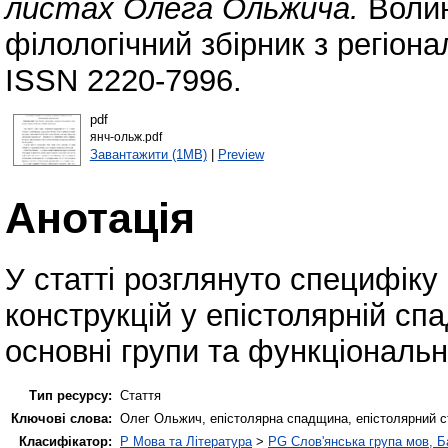
листах Олега Ольжича.
Волин
філологічний збірник з регіон
ISSN 2220-7996.
pdf
янч-ольж.pdf
Завантажити (1MB)
|
Preview
Анотація
У статті розглянуто специфік
конструкцій у епістолярній сп
основні групи та функціональ
Тип ресурсу:
Стаття
Ключові слова:
Олег Ольжич, епістолярна спадщина, епістолярний сти
Класифікатор:
P Мова та Література
>
PG Слов'янська група мов, Ба