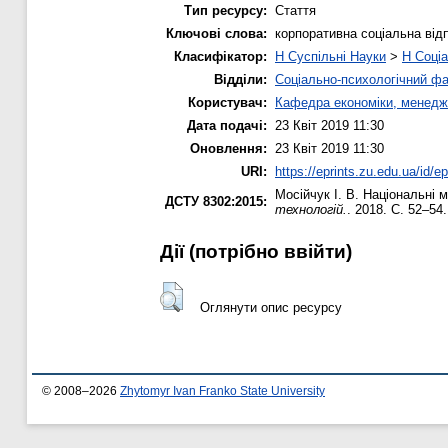
Тип ресурсу:
Стаття
Ключові слова:
корпоративна соціальна від
Класифікатор:
H Суспільні Науки
>
H Соціа
Відділи:
Соціально-психологічний ф
Користувач:
Кафедра економіки, менедж
Дата подачі:
23 Квіт 2019 11:30
Оновлення:
23 Квіт 2019 11:30
URI:
https://eprints.zu.edu.ua/id/e
Мосійчук І. В.
Національні м
ДСТУ 8302:2015:
технологій.
. 2018. С. 52–54.
Дії ​​(потрібно ввійти)
Оглянути опис ресурсу
© 2008–2026
Zhytomyr Ivan Franko State University