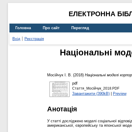
ЕЛЕКТРОННА БІБ
Головна
Про сайт
Перегляд
Вхід
Реєстрація
Національні мод
Мосійчук І. В.
(2018)
Національні моделі корпор
pdf
Стаття_Мосійчук_2018.PDF
Завантажити (390kB)
|
Preview
Анотація
У статті досліджено моделі соціальної відпові
американської, європейську та японської мод