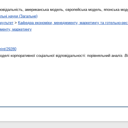
повідальність, американська модель, європейська модель, японська моде
льні науки (Загальне)
акультет
>
Кафедра економіки, менеджменту, маркетингу та готельно-рес
менту, маркетингу
print/29280
оделі корпоративної соціальної відповідальності: порівняльний аналіз.
В