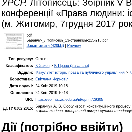
УРСР.
Літописець: Збірник V В
конференції «Права людини: іс
(м. Житомир, 7грудня 2017 рок
pdf
Баранчук_Літописець_13-страницы-215-218.pdf
Завантажити (420kB)
|
Preview
Тип ресурсу:
Стаття
Класифікатор:
K Закон
>
K Право (Загальне)
Відділи:
Факультет історії, права та публічного управління
>
К
Користувач:
Світлана Чорновіл
Дата подачі:
24 Квіт 2019 10:18
Оновлення:
24 Квіт 2019 10:18
URI:
https://eprints.zu.edu.ua/id/eprint/29305
Баранчук А. В.
Особливості конституційного процесу
ДСТУ 8302:2015:
«Права людини: історичний вимір і сучасні тенденці
Дії ​​(потрібно ввійти)