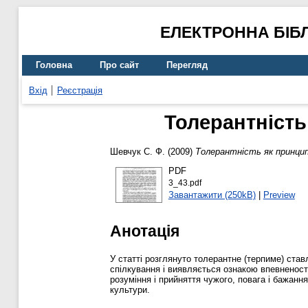
ЕЛЕКТРОННА БІБ
Головна
Про сайт
Перегляд
Вхід
Реєстрація
Толерантність
Шевчук С. Ф.
(2009)
Толерантність як принцип 
PDF
3_43.pdf
Завантажити (250kB)
|
Preview
Анотація
У статті розглянуто толерантне (терпиме) ста
спілкування і виявляється ознакою впевненості
розуміння і прийняття чужого, повага і бажанн
культури.