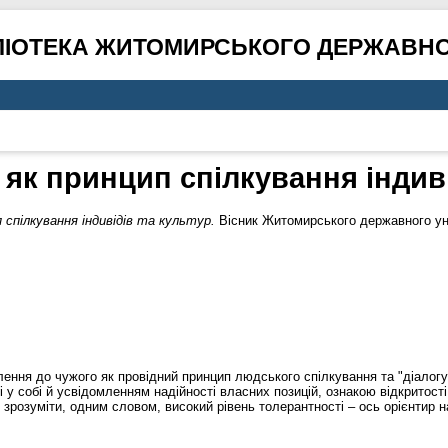
ЛІОТЕКА ЖИТОМИРСЬКОГО ДЕРЖАВНО
 як принцип спілкування індиві
спілкування індивідів та культур.
Вісник Житомирського державного уні
влення до чужого як провідний принцип людського спілкування та "діалог
 у собі й усвідомленням надійності власних позицій, ознакою відкритості
я зрозуміти, одним словом, високий рівень толерантності – ось орієнтир