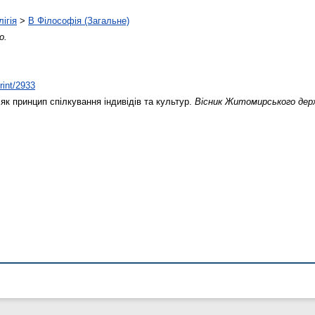
ігія
>
B Філософія (Загальне)
о.
rint/2933
як принцип спілкування індивідів та культур.
Вісник Житомирського держ