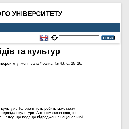
ГО УНІВЕРСИТЕТУ
дів та культур
верситету імені Івана Франка. № 43. С. 15–18.
у культур". Толерантність робить можливим
 індивіда і культури. Автором зазначено, що
 на шляху, що веде до відродження національної