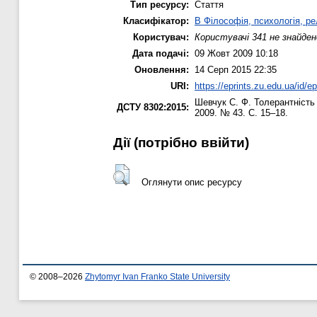
Тип ресурсу:
Стаття
Класифікатор:
B Філософія, психологія, рел
Користувач:
Користувачі 341 не знайден
Дата подачі:
09 Жовт 2009 10:18
Оновлення:
14 Серп 2015 22:35
URI:
https://eprints.zu.edu.ua/id/ep
Шевчук С. Ф.
Толерантність 
ДСТУ 8302:2015:
2009. № 43. С. 15–18.
Дії ​​(потрібно ввійти)
Оглянути опис ресурсу
© 2008–2026
Zhytomyr Ivan Franko State University