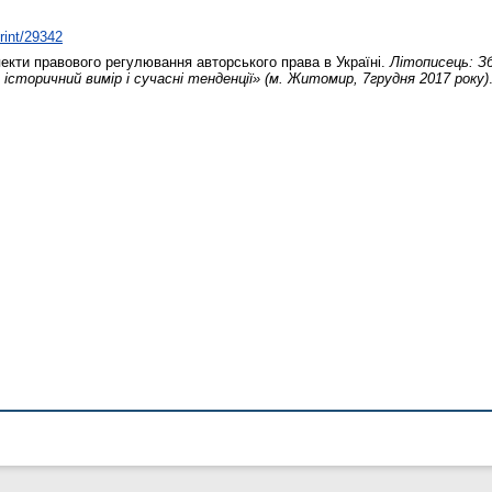
print/29342
екти правового регулювання авторського права в Україні.
Літописець: Зб
 історичний вимір і сучасні тенденції» (м. Житомир, 7грудня 2017 року)