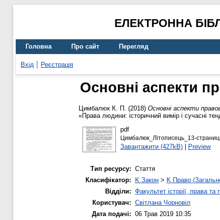
ЕЛЕКТРОННА БІБ
Головна
Про сайт
Перегляд
Вхід
Реєстрація
Основні аспекти пр
Цимбалюк К. П.
(2018)
Основні аспекти правов
«Права людини: історичний вимір і сучасні тен
pdf
Цимбалюк_Літописець_13-страницы
Завантажити (427kB)
|
Preview
Тип ресурсу:
Стаття
Класифікатор:
K Закон
>
K Право (Загальн
Відділи:
Факультет історії, права та
Користувач:
Світлана Чорновіл
Дата подачі:
06 Трав 2019 10:35