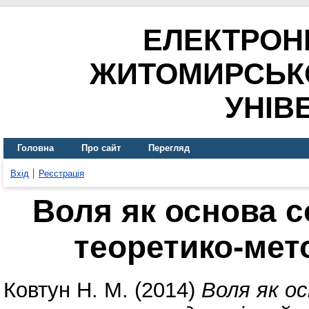
ЕЛЕКТРОН
ЖИТОМИРСЬК
УНІВ
Головна
Про сайт
Перегляд
Вхід
Реєстрація
Воля як основа с
теоретико-мет
Ковтун Н. М.
(2014)
Воля як ос