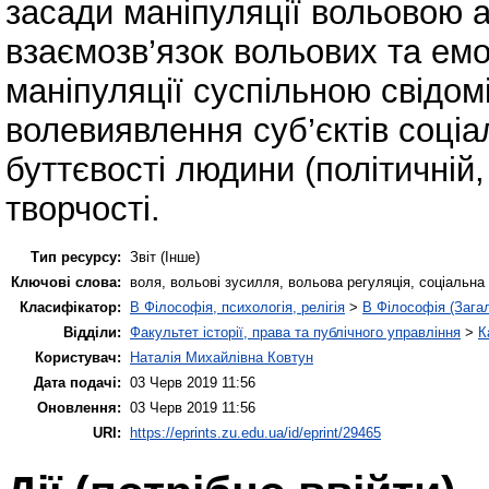
засади маніпуляції вольовою 
взаємозв’язок вольових та емо
маніпуляції суспільною свідом
волевиявлення суб’єктів соціа
буттєвості людини (політичній,
творчості.
Тип ресурсу:
Звіт (Інше)
Ключові слова:
воля, вольові зусилля, вольова регуляція, соціальна 
Класифікатор:
B Філософія, психологія, релігія
>
B Філософія (Зага
Відділи:
Факультет історії, права та публічного управління
>
К
Користувач:
Наталія Михайлівна Ковтун
Дата подачі:
03 Черв 2019 11:56
Оновлення:
03 Черв 2019 11:56
URI:
https://eprints.zu.edu.ua/id/eprint/29465