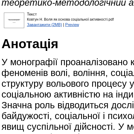
теоретико-методологічний ан
Текст
Ковтун Н. Воля як основа соціальної активності.pdf
Завантажити (2MB)
|
Preview
Анотація
У монографії проаналізовано 
феноменів волі, воління, соці
структуру вольового процесу у
соціальною активністю на інди
Значна роль відводиться дослі
байдужості, соціальної і псих
явищ суспільної дійсності. У м