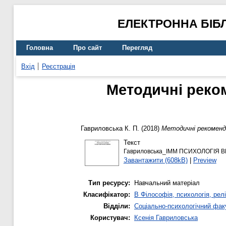
ЕЛЕКТРОННА БІБ
Головна
Про сайт
Перегляд
Вхід
Реєстрація
Методичні реком
Гавриловська К. П.
(2018)
Методичні рекоменда
Текст
Гавриловська_ІММ ПСИХОЛОГІЯ В
Завантажити (608kB)
|
Preview
Тип ресурсу:
Навчальний матеріал
Класифікатор:
B Філософія, психологія, релі
Відділи:
Соціально-психологічний фак
Користувач:
Ксенія Гавриловська