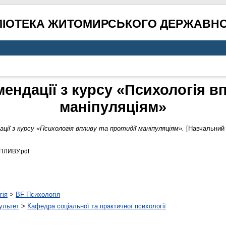
ЛІОТЕКА ЖИТОМИРСЬКОГО ДЕРЖАВНО
ендації з курсу «Психологія вп
маніпуляціям»
ції з курсу «Психологія впливу та протидії маніпуляціям».
[Навчальний 
ПЛИВУ.pdf
гія
>
BF Психологія
ультет
>
Кафедра соціальної та практичної психології